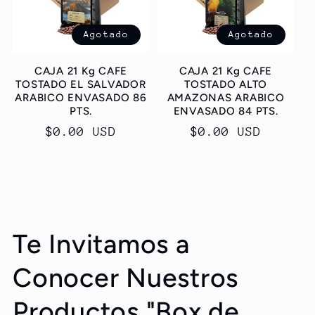
Agotado
Agotado
CAJA 21 Kg CAFE
CAJA 21 Kg CAFE
TOSTADO EL SALVADOR
TOSTADO ALTO
ARABICO ENVASADO 86
AMAZONAS ARABICO
PTS.
ENVASADO 84 PTS.
Precio
$0.00 USD
Precio
$0.00 USD
habitual
habitual
Te Invitamos a
Conocer Nuestros
Productos "Box de