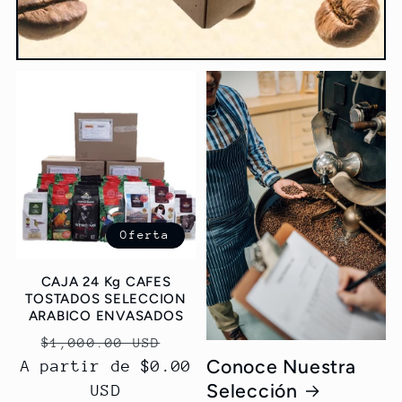
Oferta
CAJA 24 Kg CAFES
TOSTADOS SELECCION
ARABICO ENVASADOS
Precio
Precio
$1,000.00 USD
Conoce Nuestra
A partir de $0.00
habitual
de
Selección
USD
oferta